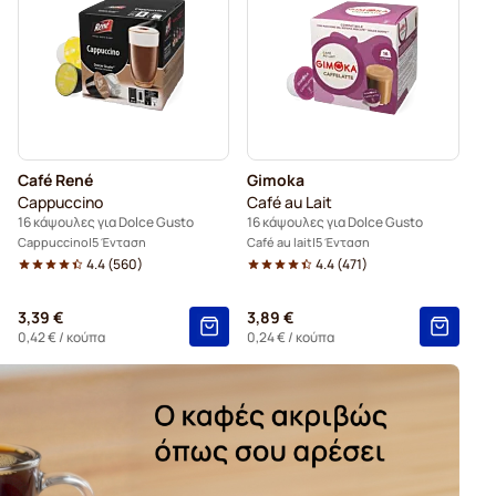
 Dolce Gusto
bucks® για Dolce Gusto
Café René
Gimoka
Cappuccino
Café au Lait
16 κάψουλες για Dolce Gusto
16 κάψουλες για Dolce Gusto
Cappuccino
5 Ένταση
Café au lait
5 Ένταση
4.4
(
560
)
4.4
(
471
)
3,39 €
3,89 €
0,42 €
/ κούπα
0,24 €
/ κούπα