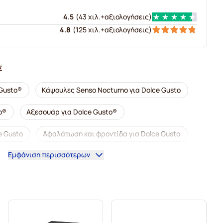
4.5
(
43 χιλ.+
αξιολογήσεις
)
4.8
(
125 χιλ.+
αξιολογήσεις
)
Σ
Gusto®
Κάψουλες Senso Nocturno για Dolce Gusto
o®
Αξεσουάρ για Dolce Gusto®
e Gusto
Αφαλάτωση και φροντίδα για Dolce Gusto
Εμφάνιση περισσότερων
ια Dolce Gusto
ια Dolce Gusto
Κάψουλες Dolce Vita για Dolce Gusto
®
Κάψουλες Gimoka για Dolce Gusto
ουλες Starbucks® για Dolce Gusto