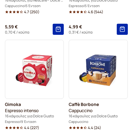
16 κάψουλες για Nescafé® Dolce Gusto
16 κάψουλες για Dolce Gusto
Cappuccino
5 Ένταση
Espresso
5 Ένταση
4.7
(
250
)
4.6
(
544
)
5,59 €
4,99 €
0,70 €
/ κούπα
0,31 €
/ κούπα
Gimoka
Caffè Borbone
Espresso intenso
Cappuccino
16 κάψουλες για Dolce Gusto
16 κάψουλες για Dolce Gusto
Espresso
9 Ένταση
Cappuccino
4.4
(
227
)
4.4
(
24
)