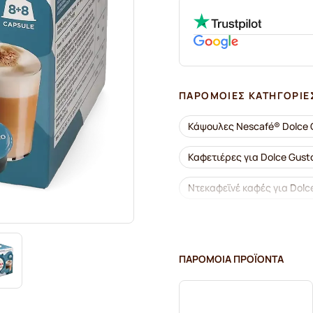
ΠΑΡΌΜΟΙΕΣ ΚΑΤΗΓΟΡΊΕ
Κάψουλες Nescafé® Dolce 
Καφετιέρες για Dolce Gust
Ντεκαφεϊνέ καφές για Dolc
Κάψουλες καφέ Segafredo γ
Κάψουλες καφέ Café René γ
ΠΑΡΌΜΟΙΑ ΠΡΟΪΌΝΤΑ
Κάψουλες για Dolce Gusto
για Dolce Gusto®
Κάψ