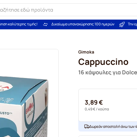
ύηση καλύτερης τιμής!
Δικαίωμα υπαναχώρησης 100 ημερών
Την 
Gimoka
Cappuccino
16 κάψουλες για Dolc
3,89 €
0,49 €
/ κούπα
Δωρεάν αποστολή άνω των 4