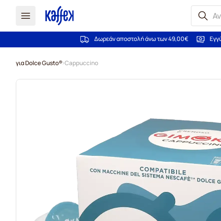
Δωρεάν αποστολή άνω των 49,00€
Εγγ
Μετάβαση στο περιεχόμενο
για Dolce Gusto®
Cappuccino