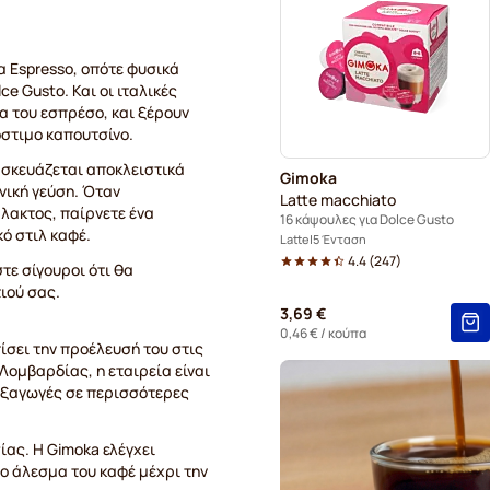
Κάψουλες Kaffekapslen για
α Espresso, οπότε φυσικά
e Gusto. Και οι ιταλικές
Κάψουλες grande καφέ Star
δα του εσπρέσο, και ξέρουν
όστιμο καπουτσίνο.
ασκευάζεται αποκλειστικά
Gimoka
ονική γεύση. Όταν
Latte macchiato
λακτος, παίρνετε ένα
16 κάψουλες για Dolce Gusto
ό στιλ καφέ.
Latte
5 Ένταση
4.4
(
247
)
τε σίγουροι ότι θα
ιού σας.
3,69 €
0,46 €
/ κούπα
ίσει την προέλευσή του στις
 Λομβαρδίας, η εταιρεία είναι
 εξαγωγές σε περισσότερες
ας. Η Gimoka ελέγχει
το άλεσμα του καφέ μέχρι την