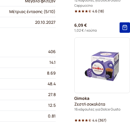
12 κάψουλες για Dolce Gusto
Μεγάλο φλιτζάν
Cappuccino
4.6
(
18
)
Μέτριας έντασης (5/10)
20.10.2027
6,09 €
1,02 €
/ κούπα
406
14.1
8.69
48.4
27.8
Gimoka
Ζεστή σοκολάτα
12.5
16 κάψουλες για Dolce Gusto
0.81
4.4
(
367
)