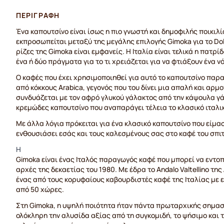
ΠΕΡΙΓΡΑΦΉ
Ένα καπουτσίνο είναι ίσως η πιο γνωστή και δημοφιλής ποικιλί
εκπροσωπείται μεταξύ της μεγάλης επιλογής Gimoka για το Dolc
ρίζες της Gimoka είναι εμφανείς. Η Ιταλία είναι τελικά η πατρί
ένα ή δύο πράγματα για το τι χρειάζεται για να φτιάξουν ένα ν
Ο καφές που έχει χρησιμοποιηθεί για αυτό το καπουτσίνο παρ
από κόκκους Arabica, γεγονός που του δίνει μια απαλή και αρμ
συνδυάζεται με τον αφρό γλυκού γάλακτος από την κάψουλα γά
κρεμώδες καπουτσίνο που αναπαράγει τέλεια το κλασικό ιταλικ
Με άλλα λόγια πρόκειται για ένα κλασικό καπουτσίνο που είμασ
ενθουσιάσει εσάς και τους καλεσμένους σας στο καφέ του σπιτ
Η
Gimoka είναι ένας Ιταλός παραγωγός καφέ που μπορεί να εντοπ
αρχές της δεκαετίας του 1980. Με έδρα το Andalo Valtellino της
ένας από τους κορυφαίους καβουρδιστές καφέ της Ιταλίας με
από 50 χώρες.
Στη Gimoka, η υψηλή ποιότητα ήταν πάντα πρωταρχικής σημασί
ολόκληρη την αλυσίδα αξίας από τη συγκομιδή, το ψήσιμο και 