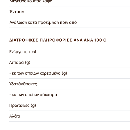
Μέγεθος κούπας καφέ
Ένταση
Ανάλωση κατά προτίμηση πριν από
ΔΙΑΤΡΟΦΙΚΈΣ ΠΛΗΡΟΦΟΡΊΕΣ ΑΝΆ ΑΝΆ 100 G
Ενέργεια, kcal
Λιπαρά (g)
- εκ των οποίων κορεσμένα (g)
Υδατάνθρακες
- εκ των οποίων σάκχαρα
Πρωτεΐνες (g)
Αλάτι