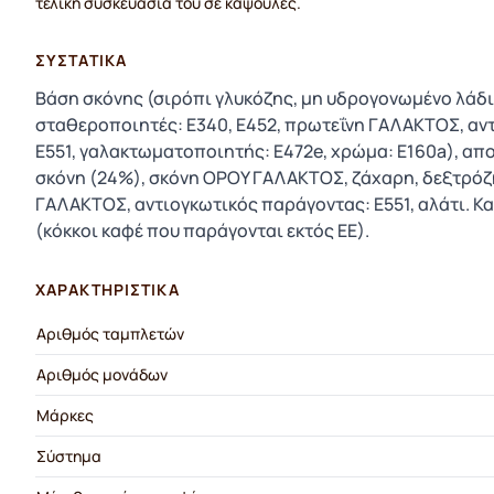
τελική συσκευασία του σε κάψουλες.
ΣΥΣΤΑΤΙΚΆ
Βάση σκόνης (σιρόπι γλυκόζης, μη υδρογονωμένο λάδι
σταθεροποιητές: E340, E452, πρωτεΐνη ΓΑΛΑΚΤΟΣ, αν
E551, γαλακτωματοποιητής: E472e, χρώμα: E160a), α
σκόνη (24%), σκόνη ΟΡΟΥ ΓΑΛΑΚΤΟΣ, ζάχαρη, δεξτρόζ
ΓΑΛΑΚΤΟΣ, αντιογκωτικός παράγοντας: E551, αλάτι. 
(κόκκοι καφέ που παράγονται εκτός ΕΕ).
ΧΑΡΑΚΤΗΡΙΣΤΙΚΆ
Αριθμός ταμπλετών
Αριθμός μονάδων
Μάρκες
Σύστημα