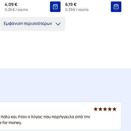
4,09 €
6,19 €
0,26 €
/ κούπα
0,39 €
/ κούπα
Εμφάνιση περισσότερων
 πολύ και ήταν ο λόγος που παρήγγειλα από την
e for money.