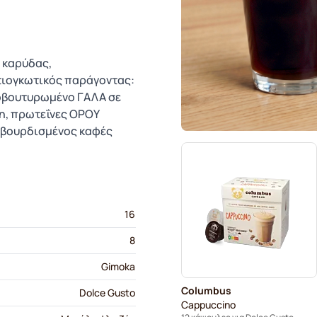
 καρύδας,
τιογκωτικός παράγοντας:
ποβουτυρωμένο ΓΑΛΑ σε
η, πρωτεΐνες ΟΡΟΥ
Καβουρδισμένος καφές
16
8
Gimoka
Columbus
Dolce Gusto
Cappuccino