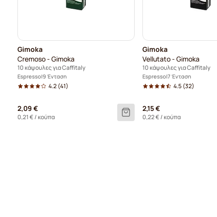
Gimoka
Gimoka
Cremoso - Gimoka
Vellutato - Gimoka
10 κάψουλες για Caffitaly
10 κάψουλες για Caffitaly
Espresso
9 Ένταση
Espresso
7 Ένταση
4.2
(41)
4.5
(32)
2,09 €
2,15 €
0,21 €
/ κούπα
0,22 €
/ κούπα