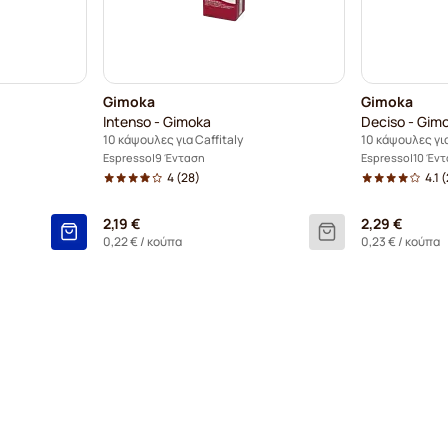
Gimoka
Gimoka
Intenso - Gimoka
Deciso - Gim
10 κάψουλες για Caffitaly
10 κάψουλες για
Espresso
9 Ένταση
Espresso
10 Έν
4
(28)
4.1
(
2,19 €
2,29 €
0,22 €
/ κούπα
0,23 €
/ κούπα