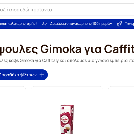
ύηση καλύτερης τιμής!
Δικαίωμα υπαναχώρησης 100 ημερών
Την 
ουλες Gimoka για Caffi
λες καφέ Gimoka για Caffitaly και απόλαυσε μια γνήσια εμπειρία ιτα
Προσθήκη φίλτρων