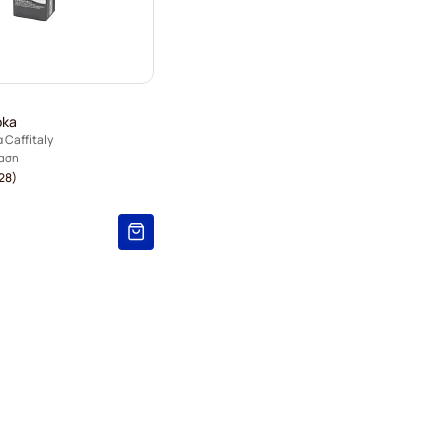
oka
 Caffitaly
ταση
28)