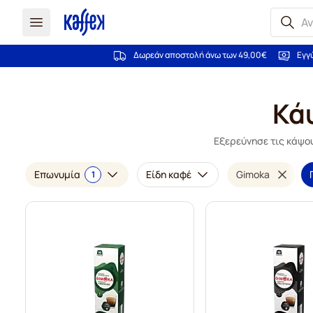
Δωρεάν αποστολή άνω των 49,00€
Εγγ
Μετάβαση στο περιεχόμενο
Κάψ
Εξερεύνησε τις κάψου
Επωνυμία
Είδη καφέ
Gimoka
1