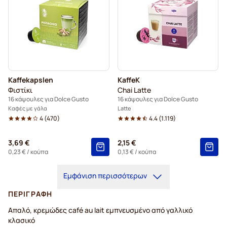
Kaffekapslen
KaffeK
Φιστίκι
Chai Latte
16 κάψουλες για Dolce Gusto
16 κάψουλες για Dolce Gusto
Καφές με γάλα
Latte
4
(
470
)
4.4
(
1.119
)
3,69 €
2,15 €
0,23 €
/ κούπα
0,13 €
/ κούπα
Εμφάνιση περισσότερων
ΠΕΡΙΓΡΑΦΉ
Απαλό, κρεμώδες café au lait εμπνευσμένο από γαλλικό
κλασικό