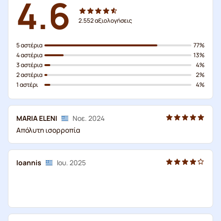
4.6
2.552
αξιολογήσεις
5 αστέρια
77%
4 αστέρια
13%
3 αστέρια
4%
2 αστέρια
2%
1 αστέρι
4%
MARIA ELENI
Νοε. 2024
Απόλυτη ισορροπία
Ioannis
Ιου. 2025