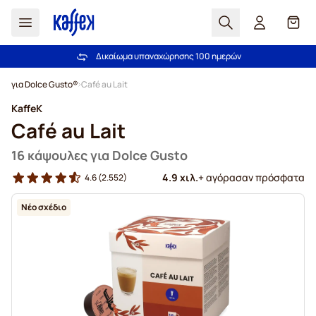
Αναζήτηση
Καλά
Δικαίωμα υπαναχώρησης 100 ημερών
Δωρεάν αποστολή άνω των 49,00€
Μετάβαση στο περιεχόμενο
για Dolce Gusto®
Café au Lait
KaffeK
Café au Lait
16 κάψουλες για Dolce Gusto
4.9 χιλ.
+ αγόρασαν πρόσφατα
4.6
(2.552)
Νέο σχέδιο