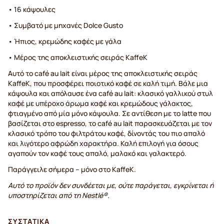
• 16 κάψουλες
• Συμβατό με μηχανές Dolce Gusto
• Ήπιος, κρεμώδης καφές με γάλα
• Μέρος της αποκλειστικής σειράς KaffeK
Αυτό το café au lait είναι μέρος της αποκλειστικής σειράς
KaffeK, που προσφέρει ποιοτικό καφέ σε καλή τιμή. Βάλε μια
κάψουλα και απόλαυσε ένα café au lait: κλασικό γαλλικού στυλ
καφέ με υπέροχο άρωμα καφέ και κρεμώδους γάλακτος,
φτιαγμένο από μία μόνο κάψουλα. Σε αντίθεση με το latte που
βασίζεται στο espresso, το café au lait παρασκευάζεται με τον
κλασικό τρόπο του φιλτράτου καφέ, δίνοντάς του πιο απαλό
και λιγότερο αφρώδη χαρακτήρα. Καλή επιλογή για όσους
αγαπούν τον καφέ τους απαλό, μαλακό και γαλακτερό.
Παράγγειλε σήμερα – μόνο στο KaffeK.
Αυτό το προϊόν δεν συνδέεται με, ούτε παράγεται, εγκρίνεται ή
υποστηρίζεται από τη Nestlé®.
ΣΥΣΤΑΤΙΚΆ