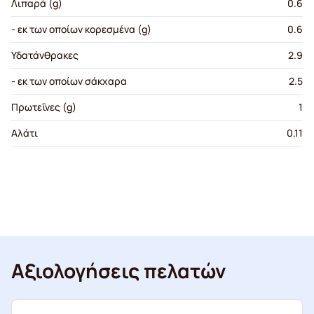
Λιπαρά (g)
0.6
- εκ των οποίων κορεσμένα (g)
0.6
Υδατάνθρακες
2.9
- εκ των οποίων σάκχαρα
2.5
Πρωτεΐνες (g)
1
Αλάτι
0.11
Αξιολογήσεις πελατών