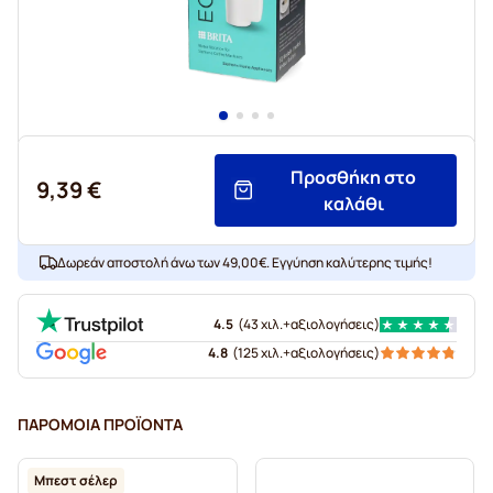
Προσθήκη στο
9,39 €
καλάθι
Δωρεάν αποστολή άνω των 49,00€. Εγγύηση καλύτερης τιμής!
4.5
(
43 χιλ.+
αξιολογήσεις
)
4.8
(
125 χιλ.+
αξιολογήσεις
)
ΠΑΡΌΜΟΙΑ ΠΡΟΪΌΝΤΑ
Μπεστ σέλερ