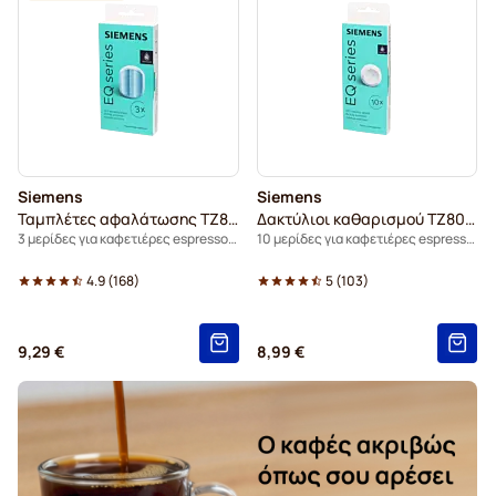
Siemens
Siemens
Ταμπλέτες αφαλάτωσης TZ80002B
Δακτύλιοι καθαρισμού TZ80001B
3 μερίδες για καφετιέρες espresso EQ.Series
10 μερίδες για καφετιέρες espresso EQ.Series
4.9
(
168
)
5
(
103
)
9,29 €
8,99 €