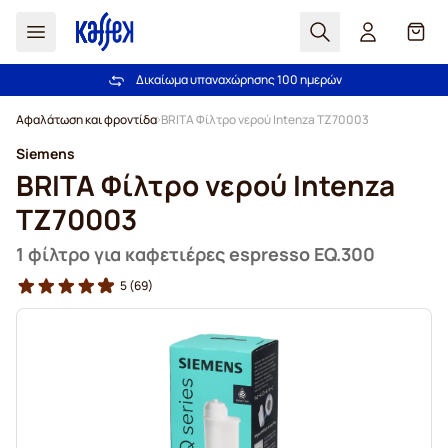
Αναζήτηση
Καλά
Δικαίωμα υπαναχώρησης 100 ημερών
Δωρεάν αποστολή άνω των 49,00€
Μετάβαση στο περιεχόμενο
Αφαλάτωση και φροντίδα
BRITA Φίλτρο νερού Intenza TZ70003
Siemens
BRITA Φίλτρο νερού Intenza
TZ70003
1 φίλτρο για καφετιέρες espresso EQ.300
5
(69)