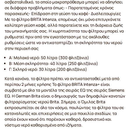
ασβεστολιθικό, το οποίο μακροπρόθεσμα μπορεί να οδηγήσει
σε διάφορα προβλήματα όπως: - Παρατεταμένος χρόνος
παρασκευής- Επίδραση στη γεύση του καφέ- Δυσλειτουργίες
Με το φίλτρο BRITA Intenza, επομένως όχι μόνο επιτυγχάνετε
καλύτερη γεύση καφέ, αλλά παρατείνετε και τη διάρκεια ζωής
του μηχανήματός σας. Η χωρητικότητα του φίλτρου μπορεί να
ρυθμιστεί πριν από την εγκατάσταση με τις ακόλουθες
ρυθμίσεις ώστε να αντικατοπτρίζει τη σκληρότητα του νερού
στην περιοχή σας
Α: Μαλακό νερό: 50 λίτρα (300 φλιτζάνια)
Β: Μέση σκληρότητα: 40 λίτρα (250 φλιτζάνια)
Γ: Σκληρό νερό: 30 λίτρα (200 φλιτζάνια)
Κατά κανόνα, το φίλτρο πρέπει να αντικατασταθεί μετά από
περίπου 2 μήνες χρήσης Το φίλτρο BRITA Intenza+ είναι
συμβατό με όλα τα μοντέλα της σειράς EQ της σειράς Siemens
EQ. Η German Brita είναι ο δημιουργός των δημοφιλών κανατών
φιλτραρίσματος νερού Brita. Σήμερα, ο Όμιλος Brita
εκπροσωπείται σε όλο τον κόσμο, πουλώντας τα φίλτρα του σε
καταναλωτές και επιχειρήσεις σε μια ποικιλία σχεδίων, τα
οποία έχουν κοινό ότι παρέχουν καθαρό, δροσιστικό και
νόστιμο νερό καθαρισμένο από ιζήματα.