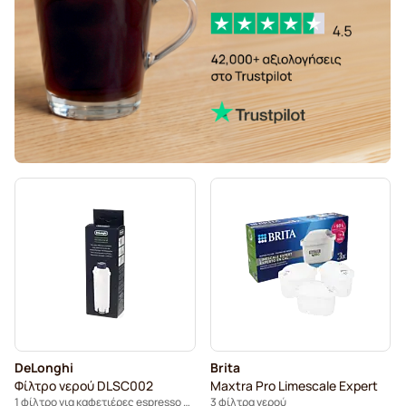
DeLonghi
Brita
Φίλτρο νερού DLSC002
Maxtra Pro Limescale Expert
1 φίλτρο για καφετιέρες espresso Delonghi
3 φίλτρα νερού