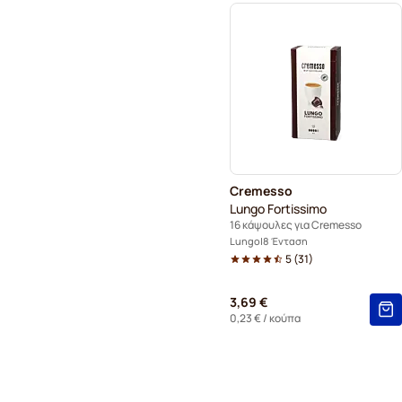
Cremesso
Lungo Fortissimo
16 κάψουλες για Cremesso
Lungo
8 Ένταση
5
(
31
)
3,69 €
0,23 €
/ κούπα