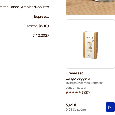
rest alliance, Arabica/Robusta
Espresso
Δυνατός (8/10)
31.12.2027
Cremesso
Lungo Leggero
16 κάψουλες για Cremesso
Lungo
1 Ένταση
5
(
37
)
3,69 €
0,23 €
/ κούπα