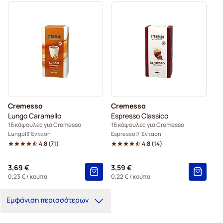
Cremesso
Cremesso
Lungo Caramello
Espresso Classico
16 κάψουλες για Cremesso
16 κάψουλες για Cremesso
Lungo
3 Ένταση
Espresso
7 Ένταση
4.8
(
71
)
4.8
(
14
)
3,69 €
3,59 €
0,23 €
/ κούπα
0,22 €
/ κούπα
Εμφάνιση περισσότερων