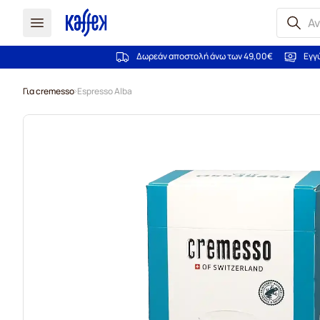
Δωρεάν αποστολή άνω των 49,00€
Εγγ
Μετάβαση στο περιεχόμενο
Για cremesso
Espresso Alba