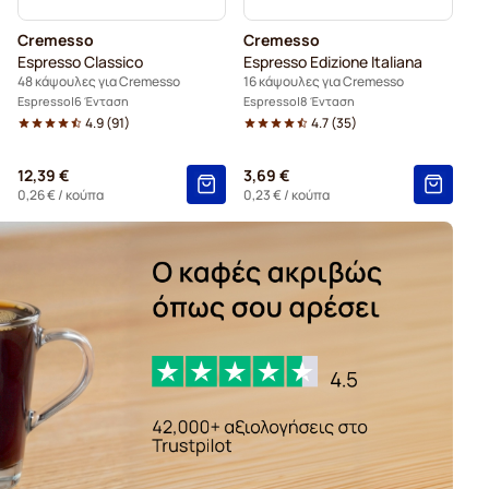
Cremesso
Cremesso
Espresso Classico
Espresso Edizione Italiana
48 κάψουλες για Cremesso
16 κάψουλες για Cremesso
Espresso
6 Ένταση
Espresso
8 Ένταση
4.9
(
91
)
4.7
(
35
)
12,39 €
3,69 €
0,26 €
/ κούπα
0,23 €
/ κούπα