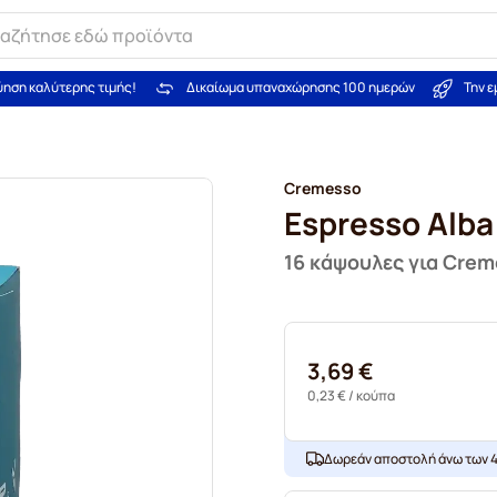
ύηση καλύτερης τιμής!
Δικαίωμα υπαναχώρησης 100 ημερών
Την 
Cremesso
Espresso Alba
16 κάψουλες για Cre
3,69 €
0,23 €
/ κούπα
Δωρεάν αποστολή άνω των 4