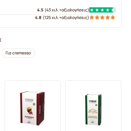
4.5
(
43 χιλ.+
αξιολογήσεις
)
4.8
(
125 χιλ.+
αξιολογήσεις
)
Σ
Για cremesso