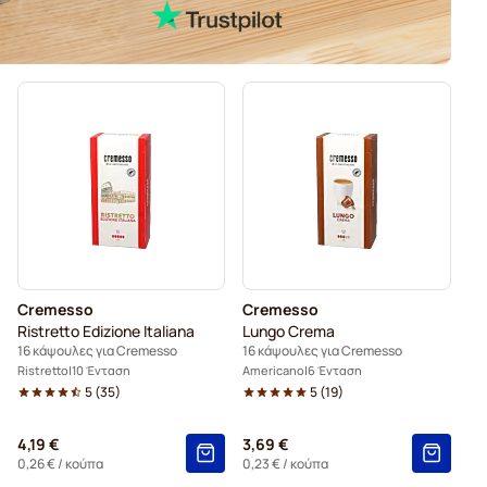
Cremesso
Cremesso
Ristretto Edizione Italiana
Lungo Crema
16 κάψουλες για Cremesso
16 κάψουλες για Cremesso
Ristretto
10 Ένταση
Americano
6 Ένταση
5
(
35
)
5
(
19
)
4,19 €
3,69 €
0,26 €
/ κούπα
0,23 €
/ κούπα