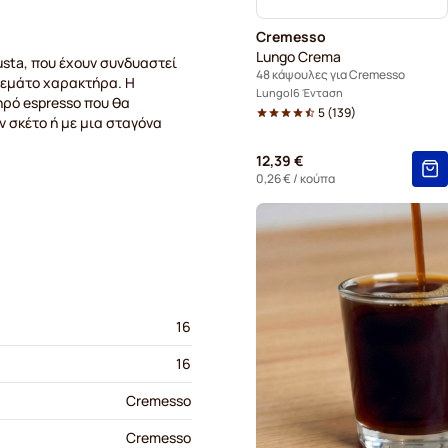
Cremesso
Lungo Crema
usta, που έχουν συνδυαστεί
48 κάψουλες για Cremesso
 γεμάτο χαρακτήρα. Η
Lungo
6 Ένταση
ηρό espresso που θα
5
(
139
)
ν σκέτο ή με μια σταγόνα
12,39 €
0,26 €
/ κούπα
16
16
Cremesso
Cremesso